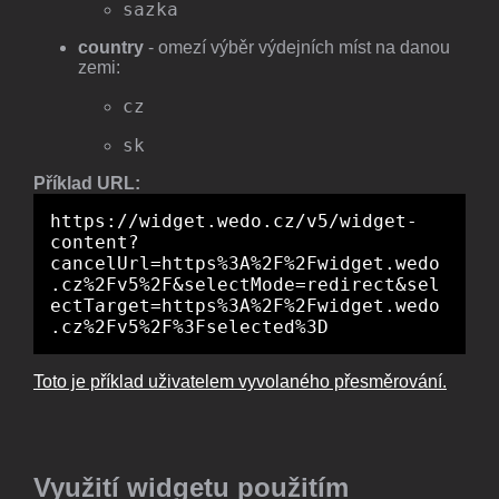
sazka
country
- omezí výběr výdejních míst na danou
zemi:
cz
sk
Příklad URL:
https://widget.wedo.cz/v5/widget-
content?
cancelUrl=https%3A%2F%2Fwidget.wedo
.cz%2Fv5%2F&selectMode=redirect&sel
ectTarget=https%3A%2F%2Fwidget.wedo
.cz%2Fv5%2F%3Fselected%3D
Toto je příklad uživatelem vyvolaného přesměrování.
Využití widgetu použitím