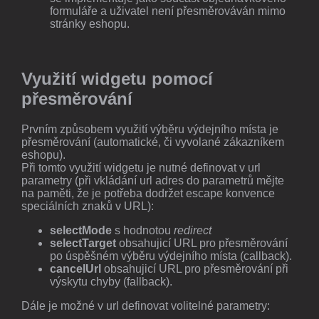
formuláře a uživatel není přesměrováván mimo
stránky eshopu.
Využití widgetu pomocí
přesměrování
Prvním způsobem využití výběru výdejního místa je
přesměrování (automatické, či vyvolané zákazníkem
eshopu).
Při tomto využití widgetu je nutné definovat v url
parametry (při vkládání url adres do parametrů mějte
na paměti, že je potřeba dodržet escape konvence
speciálních znaků v URL):
selectMode
s hodnotou
redirect
selectTarget
obsahujicí URL pro přesměrování
po úspěšném výběru výdejního místa (callback).
cancelUrl
obsahujicí URL pro přesměrování při
výskytu chyby (fallback).
Dále je možné v url definovat volitelné parametry: