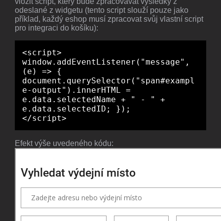
vložit script, který bude zpracovávát výsledky z
odeslané z widgetu (tento script slouží pouze jako
příklad, každý eshop musí zpracovat svůj vlastní script
pro integraci do košíku):
<script>
window.addEventListener("message",
(e) => {
document.querySelector("span#exampl
e-output").innerHTML =
e.data.selectedName + " - " +
e.data.selectedID; });
</script>
Efekt výše uvedeného kódu: