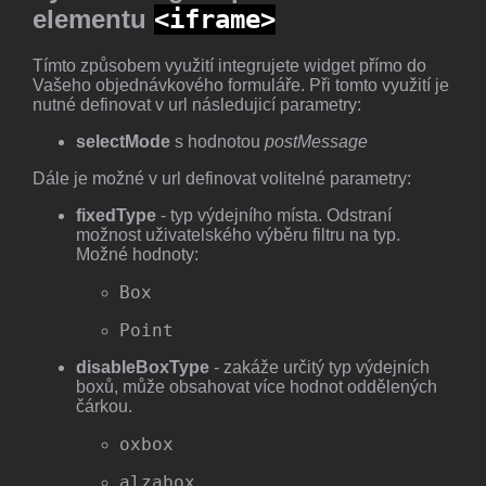
elementu
<iframe>
Tímto způsobem využití integrujete widget přímo do
Vašeho objednávkového formuláře. Při tomto využití je
nutné definovat v url následujicí parametry:
selectMode
s hodnotou
postMessage
Dále je možné v url definovat volitelné parametry:
fixedType
- typ výdejního místa. Odstraní
možnost uživatelského výběru filtru na typ.
Možné hodnoty:
Box
Point
disableBoxType
- zakáže určitý typ výdejních
boxů, může obsahovat více hodnot oddělených
čárkou.
oxbox
alzabox