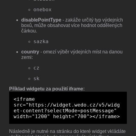
onebox
disablePointType
- zakáže určitý typ výdejních
boxů, může obsahovat více hodnot oddělených
čárkou.
sazka
country
- omezí výběr výdejních míst na danou
zemi:
cz
sk
Příklad widgetu za použití iframe:
<iframe
src="https://widget.wedo.cz/v5/widg
et-content?selectMode=postMessage"
width="1200" height="700"></iframe>
Následně je nutné na stránku do které widget vkládáte