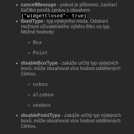
cancelMessage
- pokud je přítomno, zavírací
tlačítko posílá zprávu s obsahem
{"widgetClosed": true}
fixedType
- typ výdejního místa. Odstraní
možnost uživatelského výběru filtru na typ.
Možné hodnoty:
Box
Point
disableBoxType
- zakáže určitý typ výdejních
boxů, může obsahovat více hodnot oddělených
čárkou.
oxbox
alzabox
onebox
disablePointType
- zakáže určitý typ výdejních
boxů, může obsahovat více hodnot oddělených
čárkou.